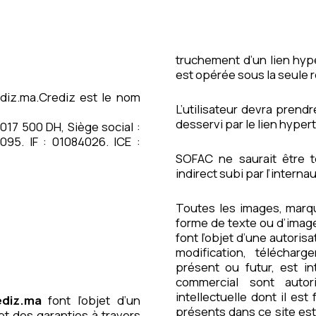
truchement d’un lien hype
est opérée sous la seule r
diz.ma.Crediz est le nom
L’utilisateur devra prend
desservi par le lien hyper
17 500 DH, Siège social :
95. IF : 01084026. ICE :
SOFAC ne saurait être 
indirect subi par l’internaut
Toutes les images, marq
forme de texte ou d’image
font l’objet d’une autorisa
modification, téléchar
présent ou futur, est i
commercial sont auto
intellectuelle dont il est
diz.ma
font l’objet d’un
présents dans ce site es
et des garanties à travers