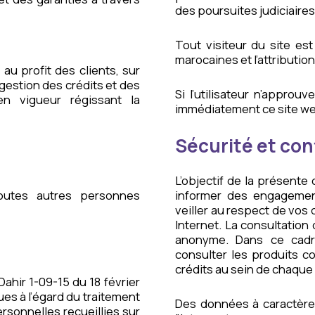
des poursuites judiciaires
Tout visiteur du site es
marocaines et l’attributi
 au profit des clients, sur
 gestion des crédits et des
Si l’utilisateur n’approuv
en vigueur régissant la
immédiatement ce site w
Sécurité et con
L’objectif de la présente
 toutes autres personnes
informer des engagemen
veiller au respect de vo
Internet. La consultatio
anonyme. Dans ce cadre,
consulter les produits c
crédits au sein de chaque 
ahir 1-09-15 du 18 février
es à l’égard du traitement
Des données à caractère
sonnelles recueillies sur