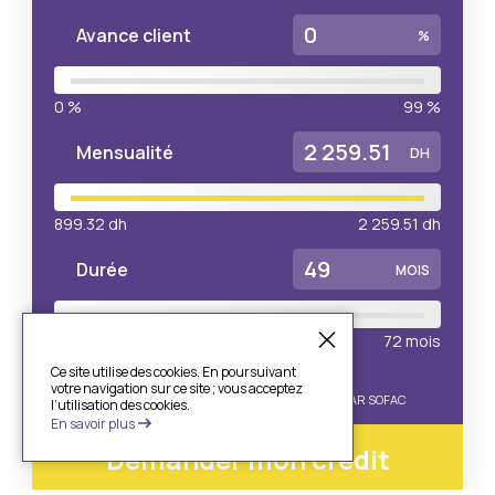
Avance client
%
0
%
99
%
Mensualité
DH
899.32
dh
2 259.51
dh
Durée
MOIS
25
mois
72
mois
Ce site utilise des cookies. En poursuivant
OFFRE SOUMISE À CONDITIONS. SOUS RÉSERVE
votre navigation sur ce site ; vous acceptez
D’ACCEPTATION DE VOTRE DOSSIER DE CRÉDIT PAR SOFAC
l’utilisation des cookies.
En savoir plus
Demander mon crédit