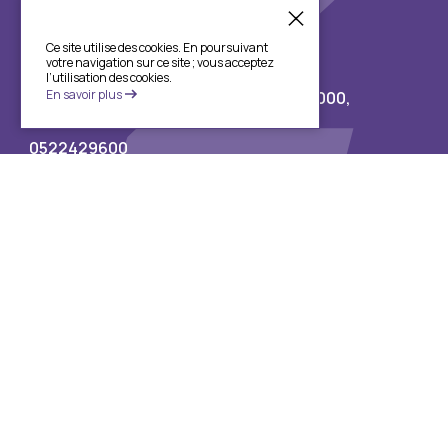
Ce site utilise des cookies. En poursuivant
Siège social
votre navigation sur ce site ; vous acceptez
l’utilisation des cookies.
En savoir plus
57 BD Abdelmoumen, Casablanca, 20000,
0522429696
0522429600
Téléchargez l’application
2026 @Crediz. Tous droits réservés.
Conformément à la Directive de Bank AL Maghrib N°4/W/2019, toute
personne physique ou morale qui s’est intégralement acquittée des
sommes dont elle est redevable, en principal, intérêts, frais,
commissions et accessoires; Sofac lui délivrera la mainlevée sur le gage
dans un délai de 30 jours ouvrables, le tout sans préjudice des
dispositions contractuelles.
Notre Service de Relation Clients est à votre disposition pour vous
apporter toute précision ou information complémentaire à ce sujet ou
pour vous préciser les modalités y afférentes.