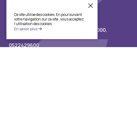
Ce site utilise des cookies. En poursuivant
Siège social
votre navigation sur ce site ; vous acceptez
l’utilisation des cookies.
En savoir plus
57 BD Abdelmoumen, Casablanca, 20000,
0522429696
0522429600
Téléchargez l’application
2026 @Crediz. Tous droits réservés.
Conformément à la Directive de Bank AL Maghrib N°4/W/2019, toute
personne physique ou morale qui s’est intégralement acquittée des
sommes dont elle est redevable, en principal, intérêts, frais,
commissions et accessoires; Sofac lui délivrera la mainlevée sur le gage
dans un délai de 30 jours ouvrables, le tout sans préjudice des
dispositions contractuelles.
Notre Service de Relation Clients est à votre disposition pour vous
apporter toute précision ou information complémentaire à ce sujet ou
pour vous préciser les modalités y afférentes.