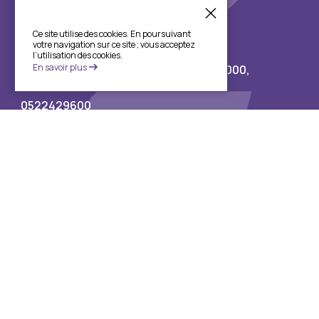
Ce site utilise des cookies. En poursuivant
Siège social
votre navigation sur ce site ; vous acceptez
l’utilisation des cookies.
En savoir plus
57 BD Abdelmoumen, Casablanca, 20000,
0522429696
0522429600
Téléchargez l’application
2026 @Crediz. Tous droits réservés.
Conformément à la Directive de Bank AL Maghrib N°4/W/2019, toute
personne physique ou morale qui s’est intégralement acquittée des
sommes dont elle est redevable, en principal, intérêts, frais,
commissions et accessoires; Sofac lui délivrera la mainlevée sur le gage
dans un délai de 30 jours ouvrables, le tout sans préjudice des
dispositions contractuelles.
Notre Service de Relation Clients est à votre disposition pour vous
apporter toute précision ou information complémentaire à ce sujet ou
pour vous préciser les modalités y afférentes.