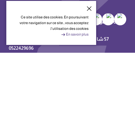
تابعنا
Ce site utilise des cookies. En poursuivant
votre navigation sur ce site ; vous acceptez
المقر الرئيسي
l’utilisation des cookies.
En savoir plus
57 شارع عبد المومن, الدار البيضاء 20000, المغرب
0522429696
0522429600
قم بتنزيل التطبيق
2026© Crediz. جميع الحقوق محفوظة.
وفقا لتوجيه بنك المغرب رقم 2019/W/4, أي شخص ذاتي أو معنوي قام بدفع كامل
المبالغ المستحقة له، من أصل ،فوائد، مصاريف، عمولات و تبعيات، ستسلم له
صوفاك رفع اليد على الرهن الحيازي داخل أجل 30 يوم عمل ، كل ذلك دون المساس
بمقتضيات هذا العقد.